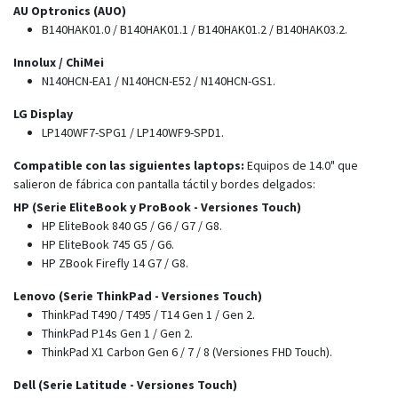
AU Optronics (AUO)
B140HAK01.0 / B140HAK01.1 / B140HAK01.2 / B140HAK03.2.
Innolux / ChiMei
N140HCN-EA1 / N140HCN-E52 / N140HCN-GS1.
LG Display
LP140WF7-SPG1 / LP140WF9-SPD1.
Compatible con las siguientes laptops:
Equipos de 14.0" que
salieron de fábrica con pantalla táctil y bordes delgados:
HP (Serie EliteBook y ProBook - Versiones Touch)
HP EliteBook 840 G5 / G6 / G7 / G8.
HP EliteBook 745 G5 / G6.
HP ZBook Firefly 14 G7 / G8.
Lenovo (Serie ThinkPad - Versiones Touch)
ThinkPad T490 / T495 / T14 Gen 1 / Gen 2.
ThinkPad P14s Gen 1 / Gen 2.
ThinkPad X1 Carbon Gen 6 / 7 / 8 (Versiones FHD Touch).
Dell (Serie Latitude - Versiones Touch)