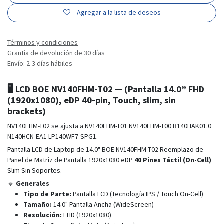
Agregar a la lista de deseos
Términos y condiciones
Grantía de devolución de 30 días
Envío: 2-3 días hábiles
🖥️
LCD BOE NV140FHM-T02 — (Pantalla 14.0” FHD
(1920x1080), eDP 40-pin, Touch, slim, sin
brackets)
NV140FHM-T02 se ajusta a NV140FHM-T01 NV140FHM-T00 B140HAK01.0
N140HCN-EA1 LP140WF7-SPG1.
Pantalla LCD de Laptop de 14.0" BOE NV140FHM-T02 Reemplazo de
Panel de Matriz de Pantalla 1920x1080 eDP
40 Pines Táctil (On-Cell)
Slim Sin Soportes.
🔹
Generales
Tipo de Parte:
Pantalla LCD (Tecnología IPS / Touch On-Cell)
Tamaño:
14.0" Pantalla Ancha (WideScreen)
Resolución:
FHD (1920x1080)