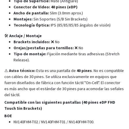
Tipo de Superficie:
Mate (Antiglare)
Conector de Video:
40 pines (eDP)
Ancho de pantalla:
Slim (3.0mm aprox.)
Montajes:
Sin Soportes (S/B Sin Brackets)
Tecnología Óptica:
IPS (85/85/85/85 ángulos de visión)
🛠️
Anclaje / Montaje
Brackets incluidos:
❌ No
Orejas/pestañas para tornillos:
❌ No
Tipo de montaje:
Fijación mediante tiras adhesivas (Stretch
Release).
⚠️
Aviso técnico:
Esta es una pantalla de
40 pines
. No es compatible
con cables de 30 pines. Se utiliza exclusivamente en equipos que
fueron diseñados de fábrica con función táctil "On-Cell". El conector
es más ancho que el estándar de 30 pines para acomodar las señales
del táctil.
Compatible con las siguientes pantallas (40 pines eDP FHD
Touch Sin Brackets)
BOE
NV140FHM-T02 / NV140FHM-T01 / NV140FHM-T00.